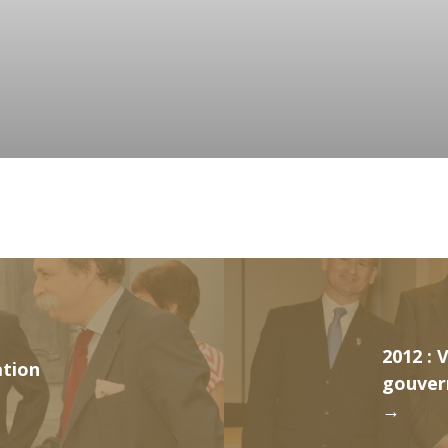
2012 : 
ation
gouver
→