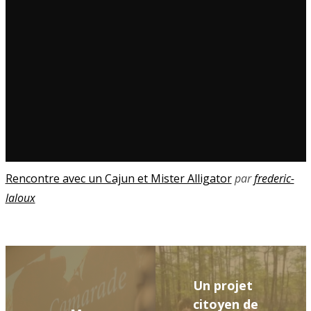
Rencontre avec un Cajun et Mister Alligator
par
frederic-
laloux
Un projet
citoyen de